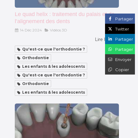
Le quad helix : traitement du palais et de
Partager
l’alignement des dents
Twitter
14 Déc 2024
Vidéos 3D
Partager
Lire l'article
Partager
Qu'est-ce que l'orthodontie ?
Orthodontie
Envoyer
Les enfants & les adolescents
Copier
Qu'est-ce que l'orthodontie ?
Orthodontie
Les enfants & les adolescents