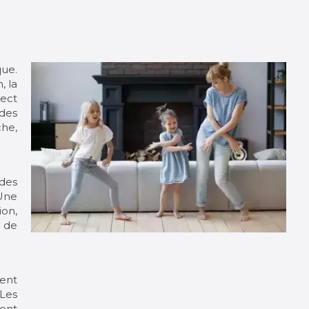
que.
, la
rect
des
che,
 des
Une
ion,
 de
sent
 Les
ent