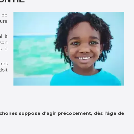
 de
ture
l à
son
s à
ères
doit
âchoires
suppose d’agir précocement, dès l’âge de