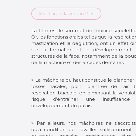
Télécharger la version PDF
La tête est le sommet de l’édifice squeletti
Or, les fonctions orales telles que la respiration
mastication et la déglutition, ont un effet di
sur la formation et le développement 
structures de la face, notamment de la bou
de la mâchoire et des arcades dentaires.
> La mâchoire du haut constitue le plancher
fosses nasales, point d’entrée de l’air. 
respiration buccale, en diminuant la ventilat
risque d’entraîner une insuffisance
développement du palais.
> Par ailleurs, nos mâchoires ne s’accrois
qu’à condition de travailler suffisamment.
puissants muscles masticateurs stimul