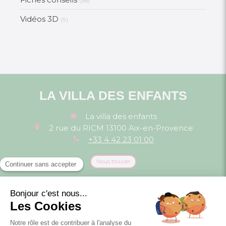
(56)
Vidéos 3D
(9)
LA VILLA DES ENFANTS
La villa des enfants
2 rue du RICM
13100
Aix-en-Provence
+33 4 42 23 01 00
Nous trouver
Politique de confidentialité et charte cookie
Mentions légales
Conditions Générales Utilisation