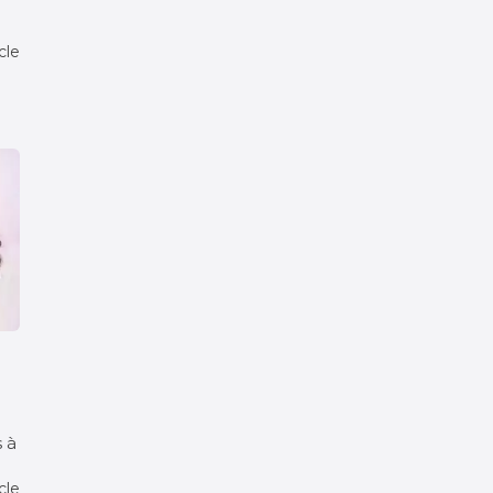
icle
 à
icle