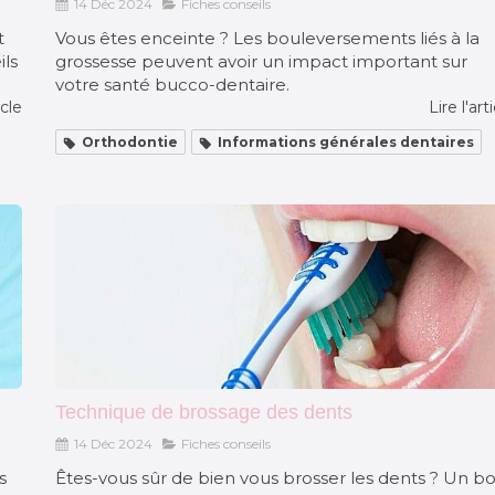
14 Déc 2024
Fiches conseils
t
Vous êtes enceinte ? Les bouleversements liés à la
ils
grossesse peuvent avoir un impact important sur
votre santé bucco-dentaire.
icle
Lire l'art
Orthodontie
Informations générales dentaires
Technique de brossage des dents
14 Déc 2024
Fiches conseils
s
Êtes-vous sûr de bien vous brosser les dents ? Un b