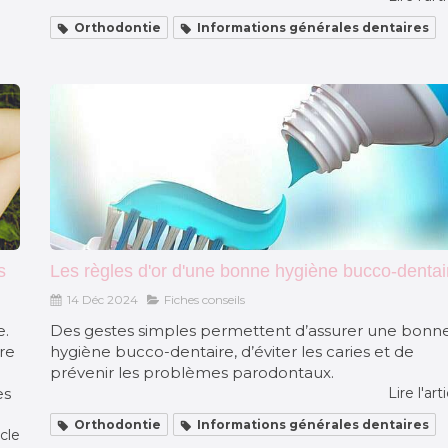
Orthodontie
Informations générales dentaires
s
Les règles d'or d'une bonne hygiène bucco-dentai
14 Déc 2024
Fiches conseils
e.
Des gestes simples permettent d’assurer une bonn
ère
hygiène bucco-dentaire, d’éviter les caries et de
prévenir les problèmes parodontaux.
es
Lire l'art
Orthodontie
Informations générales dentaires
icle