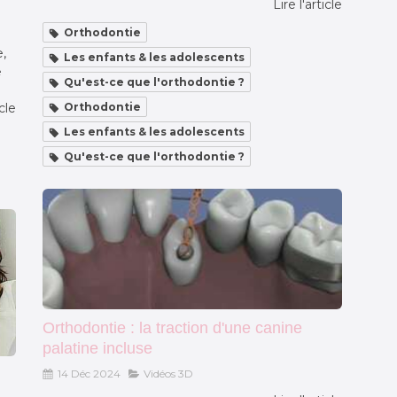
Lire l'article
Orthodontie
,
Les enfants & les adolescents
e
Qu'est-ce que l'orthodontie ?
icle
Orthodontie
Les enfants & les adolescents
Qu'est-ce que l'orthodontie ?
Orthodontie : la traction d'une canine
palatine incluse
14 Déc 2024
Vidéos 3D