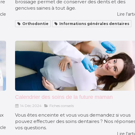
ire
brossage permet de conserver des dents et des
gencives saines à tout âge.
icle
Lire l'art
Orthodontie
Informations générales dentaires
Calendrier des soins de la future maman
14 Déc 2024
Fiches conseils
ux
Vous êtes enceinte et vous vous demandez si vous
pouvez effectuer des soins dentaires ? Nos réponses
icle
vos questions.
Lire l'art