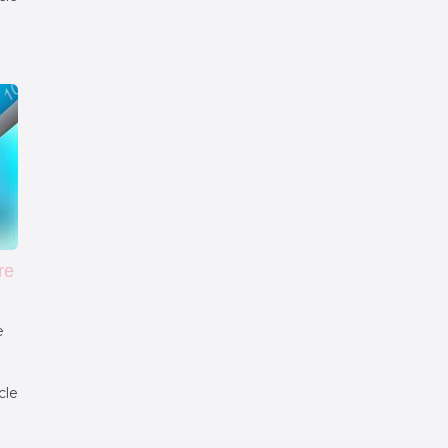
re
e
icle