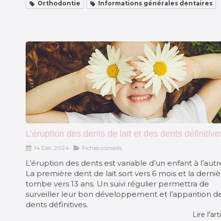
Orthodontie
Informations générales dentaires
L’éruption des dents de lait et des dents définitive
14 Déc 2024
Fiches conseils
L’éruption des dents est variable d’un enfant à l’autr
La première dent de lait sort vers 6 mois et la derni
tombe vers 13 ans. Un suivi régulier permettra de
surveiller leur bon développement et l’apparition d
dents définitives.
Lire l'art