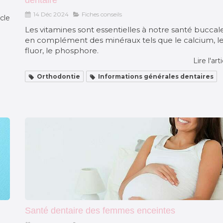
14 Déc 2024
Fiches conseils
icle
Les vitamines sont essentielles à notre santé buccale
en complément des minéraux tels que le calcium, l
fluor, le phosphore.
Lire l'art
Orthodontie
Informations générales dentaires
Santé dentaire des femmes enceintes