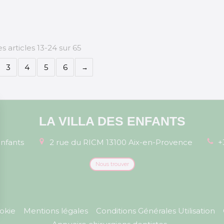
s articles 13-24 sur 65
3
4
5
6
LA VILLA DES ENFANTS
enfants
2 rue du RICM
13100
Aix-en-Provence
+
Nous trouver
ookie
Mentions légales
Conditions Générales Utilisation