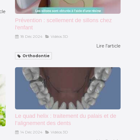
icle
Prévention : scellement de sillons chez
l'enfant
18 Déc 2024
Vidéos 3D
Lire l'article
Orthodontie
Le quad helix : traitement du palais et de
l’alignement des dents
14 Déc 2024
Vidéos 3D